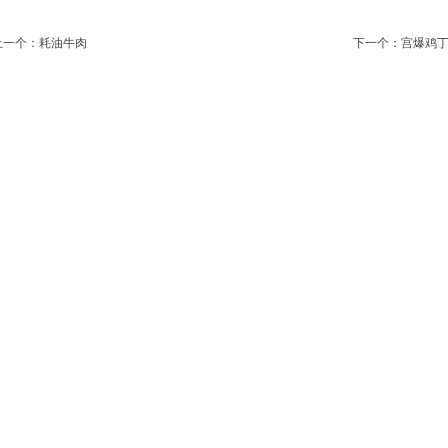
上一个：
耗油牛肉
下一个：
宫爆鸡