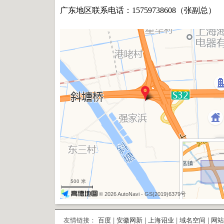
广东地区联系电话：15759738608（
张副总
）
500 米
© 2026 AutoNavi
- GS(2019)6379号
友情链接：
百度
|
安徽网新
|
上海诏业
|
域名空间
|
网站